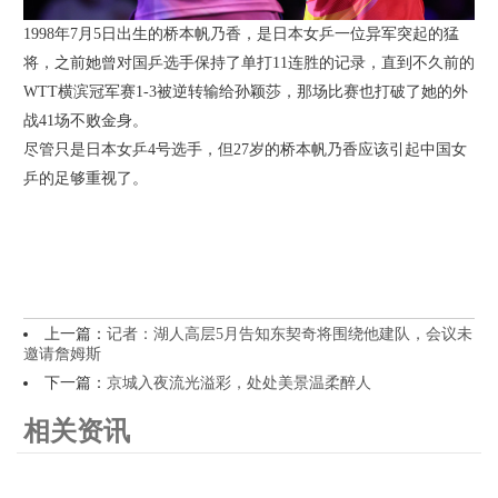
1998年7月5日出生的桥本帆乃香，是日本女乒一位异军突起的猛
将，之前她曾对国乒选手保持了单打11连胜的记录，直到不久前的
WTT横滨冠军赛1-3被逆转输给孙颖莎，那场比赛也打破了她的外
战41场不败金身。
尽管只是日本女乒4号选手，但27岁的桥本帆乃香应该引起中国女
乒的足够重视了。
上一篇：
记者：湖人高层5月告知东契奇将围绕他建队，会议未
邀请詹姆斯
下一篇：
京城入夜流光溢彩，处处美景温柔醉人
相关资讯